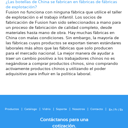
¿Las botellas de China se fabrican en fábricas de fábricas
de explotación?
Fusion no funciona con ninguna fábrica que utilice el taller
de explotación o el trabajo infantil. Los socios de
fabricación de Fusion han sido seleccionados a mano para
un proceso de fabricación de calidad completo, desde
materiales hasta mano de obra. Hay muchas fábricas en
China con malas condiciones. Sin embargo, la mayoría de
las fábricas cuyos productos se exportan tienen estándares
laborales más altos que las fábricas que solo producen
para el mercado nacional. La mejor manera de ayudar a
traer un cambio positivo a los trabajadores chinos no es
negándose a comprar productos chinos, sino comprando
activamente productos chinos y utilizando el poder
adquisitivo para influir en la política laboral.
Productos
Catálogo
Vidrio
Soporte
Nosotros
Contacto
En
/
Fr
/
Es
Contáctanos para una
cotización.